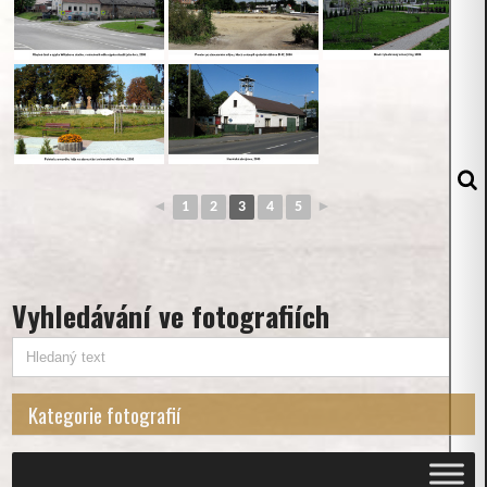
◄
1
2
3
4
5
►
Vyhledávání ve fotografiích
Kategorie fotografií