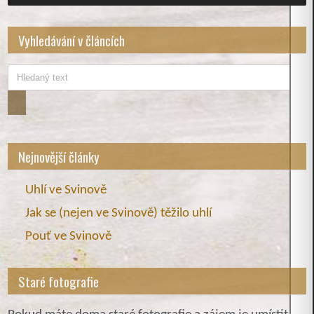
Vyhledávání v článcích
Nejnovější články
Uhlí ve Svinově
Jak se (nejen ve Svinově) těžilo uhlí
Pouť ve Svinově
Staré fotografie